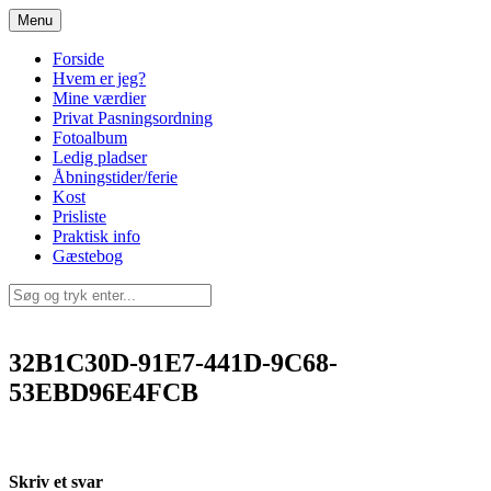
Spring
Menu
til
indhold
Forside
Hvem er jeg?
Mine værdier
Privat Pasningsordning
Fotoalbum
Ledig pladser
Åbningstider/ferie
Kost
Prisliste
Praktisk info
Gæstebog
32B1C30D-91E7-441D-9C68-
53EBD96E4FCB
Skriv et svar