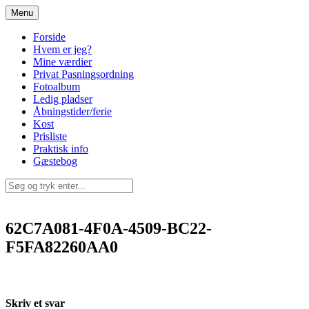
Spring
Menu
til
indhold
Forside
Hvem er jeg?
Mine værdier
Privat Pasningsordning
Fotoalbum
Ledig pladser
Åbningstider/ferie
Kost
Prisliste
Praktisk info
Gæstebog
62C7A081-4F0A-4509-BC22-
F5FA82260AA0
Skriv et svar