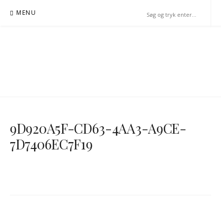
Spring
MENU
til
indhold
9D920A5F-CD63-4AA3-A9CE-
7D7406EC7F19