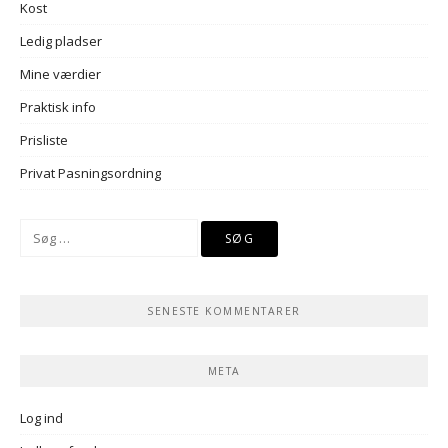
Kost
Ledig pladser
Mine værdier
Praktisk info
Prisliste
Privat Pasningsordning
Søg
efter:
SENESTE KOMMENTARER
META
Log ind