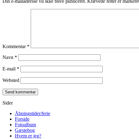
Din e-mailadresse vil ikke blive publiceret.
Krævede felter er marker
Kommentar
*
Navn
*
E-mail
*
Websted
Sider
Åbningstider/ferie
Forside
Fotoalbum
Gæstebog
Hvem er jeg?