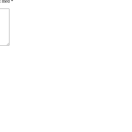
et med
*