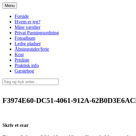
Spring
Menu
til
indhold
Forside
Hvem er jeg?
Mine værdier
Privat Pasningsordning
Fotoalbum
Ledig pladser
Åbningstider/ferie
Kost
Prisliste
Praktisk info
Gæstebog
F3974E60-DC51-4061-912A-62B0D3E6AC
Skriv et svar